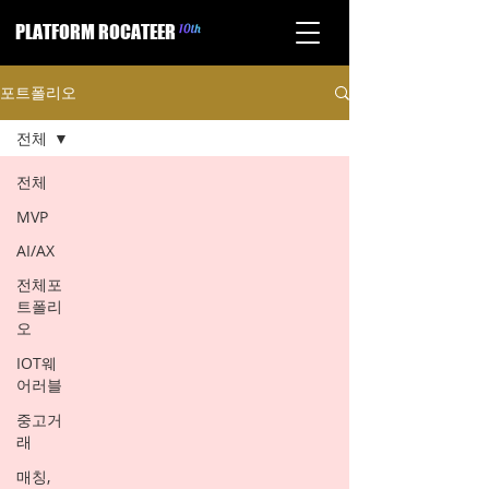
PLATFORM ROCATEER
포트폴리오
전체
전체
MVP
AI/AX
전체포
트폴리
오
IOT웨
어러블
중고거
래
매칭,