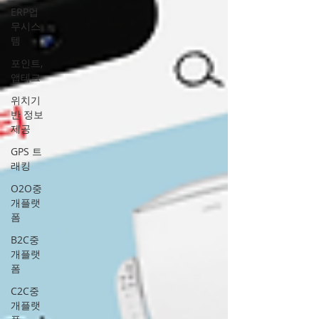
ERP업
무시스
템
포인트,
앱테크
위치기
반 정보
제공
GPS 트
래킹
O2O중
개플랫
폼
B2C중
개플랫
폼
C2C중
개플랫