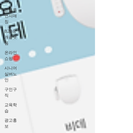
폼
인플루
언서매
칭
B2B중
개플랫
폼
온라인
쇼핑
시니어
실버노
인
구인구
직
교육학
습
광고홍
보