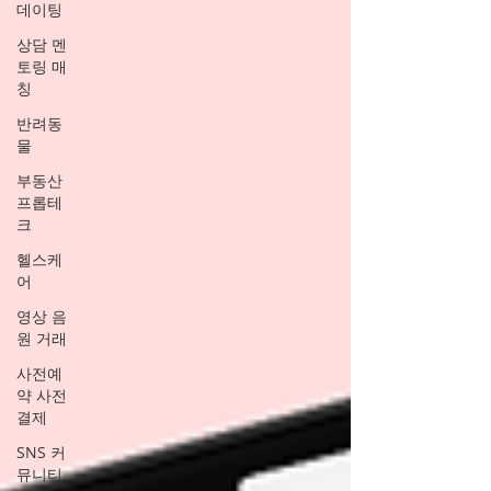
데이팅
상담 멘
토링 매
칭
반려동
물
부동산
프롭테
크
헬스케
어
영상 음
원 거래
사전예
약 사전
결제
SNS 커
뮤니티