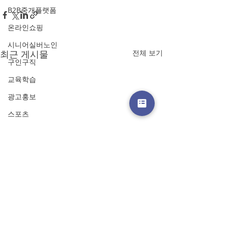
B2B중개플랫폼
온라인쇼핑
시니어실버노인
최근 게시물
전체 보기
구인구직
교육학습
광고홍보
스포츠
프랜차이즈
온라인쿠폰
금융·핀테크
랜딩페이지
스토리