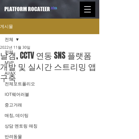
PLATFORM ROCATEER
게시물
전체
2022년 11월 30일
전체
날갬, CCTV 연동 SNS 플랫폼
MVP
개발 및 실시간 스트리밍 앱
AI/AX
구축
전체포트폴리오
IOT웨어러블
중고거래
매칭, 데이팅
상담 멘토링 매칭
반려동물