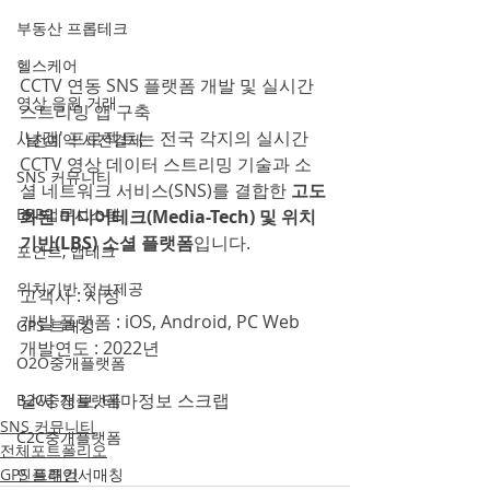
부동산 프롭테크
헬스케어
CCTV 연동 SNS 플랫폼 개발 및 실시간 
영상 음원 거래
스트리밍 앱 구축
'날갬' 프로젝트는 전국 각지의 실시간 
사전예약 사전결제
CCTV 영상 데이터 스트리밍 기술과 소
SNS 커뮤니티
셜 네트워크 서비스(SNS)를 결합한 
고도
ERP업무시스템
화된 미디어테크(Media-Tech) 및 위치
기반(LBS) 소셜 플랫폼
입니다.
포인트, 앱테크
위치기반 정보제공
고객사 : 시정
개발 플랫폼 : iOS, Android, PC Web
GPS 트래킹
개발연도 : 2022년
O2O중개플랫폼
날씨 정보, 테마정보 스크랩 
B2C중개플랫폼
SNS 커뮤니티
C2C중개플랫폼
전체포트폴리오
GPS 트래킹
인플루언서매칭