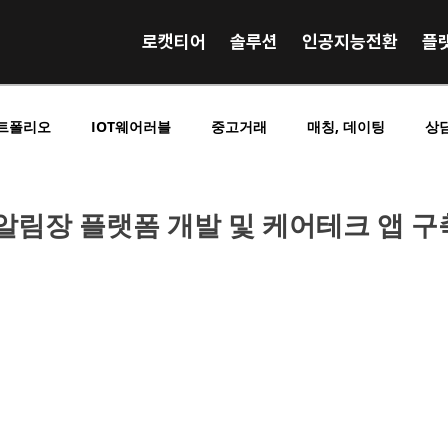
로캣티어
솔루션
인공지능전환
플
트폴리오
IOT웨어러블
중고거래
매칭, 데이팅
상
영상 음원 거래
사전예약 사전결제
SNS 커뮤니티
E
 알림장 플랫폼 개발 및 케어테크 앱 구
킹
O2O중개플랫폼
B2C중개플랫폼
C2C중개플랫폼
시니어실버노인
구인구직
교육학습
광고홍보