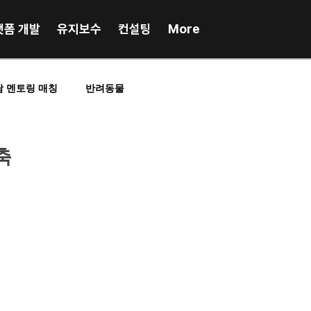
랫폼 개발
유지보수
컨설팅
More
담 멘토링 매칭
반려동물
RP업무시스템
포인트, 앱테크
축
인플루언서매칭
스포츠
프랜차이즈