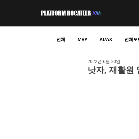
PLATFORM ROCATEER
전체
MVP
AI/AX
전체포
2022년 6월 30일
부동산 프롭테크
헬스케어
낫자, 재활원
위치기반 정보제공
GPS 트래
B2B중개플랫폼
온라인쇼핑
온라인쿠폰