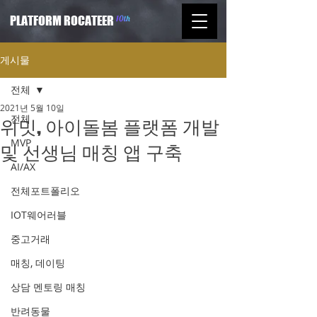
PLATFORM ROCATEER
게시물
전체
2021년 5월 10일
전체
위밋, 아이돌봄 플랫폼 개발
MVP
및 선생님 매칭 앱 구축
AI/AX
전체포트폴리오
IOT웨어러블
중고거래
매칭, 데이팅
상담 멘토링 매칭
반려동물