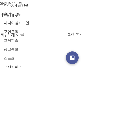
SNS 커뮤니티
B2B중개플랫폼
온라인쇼핑
시니어실버노인
구인구직
최근 게시물
전체 보기
교육학습
광고홍보
스포츠
프랜차이즈
온라인쿠폰
금융·핀테크
랜딩페이지
스토리