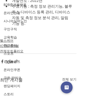
개발연도 : 2022년
B2B중개플랫폼
주요기능 : 측정 정보 관리기능, 블루
투스 디바이스 등록 관리, 디바이스 
온라인쇼핑
자동 및 측정 정보 분석 관리, 알림 
시니어실버노인
기능 등.
구인구직
교육학습
헬스케어
광고홍보
IOT웨어러블
전체포트폴리오
스포츠
프랜차이즈
온라인쿠폰
금융·핀테크
최근 게시물
전체 보기
랜딩페이지
스토리