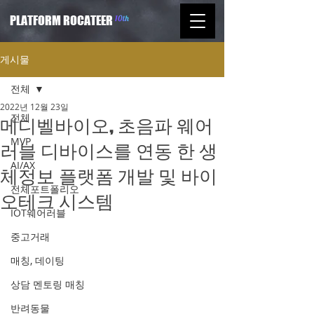
PLATFORM ROCATEER
게시물
전체
2022년 12월 23일
전체
메디벨바이오, 초음파 웨어
MVP
러블 디바이스를 연동 한 생
AI/AX
체정보 플랫폼 개발 및 바이
전체포트폴리오
오테크 시스템
IOT웨어러블
중고거래
매칭, 데이팅
상담 멘토링 매칭
반려동물