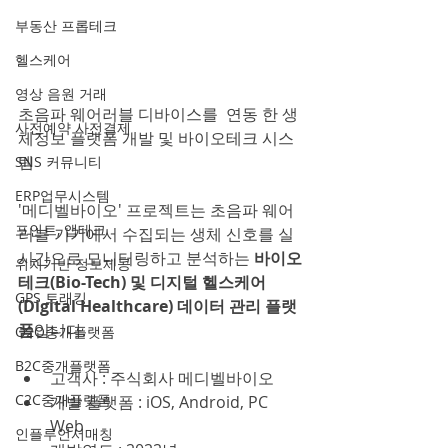
부동산 프롭테크
헬스케어
영상 음원 거래
초음파 웨어러블 디바이스를  연동 한 생
사전예약 사전결제
체정보 플랫폼 개발 및 바이오테크 시스
템
SNS 커뮤니티
ERP업무시스템
'메디벨바이오' 프로젝트는 초음파 웨어
포인트, 앱테크
러블 기기에서 수집되는 생체 신호를 실
시간으로 모니터링하고 분석하는 
바이오
위치기반 정보제공
테크(Bio-Tech) 및 디지털 헬스케어
GPS 트래킹
(Digital Healthcare) 데이터 관리 플랫
폼
입니다.
O2O중개플랫폼
B2C중개플랫폼
고객사 : 주식회사 메디벨바이오
C2C중개플랫폼
개발 플랫폼 : iOS, Android, PC 
Web
인플루언서매칭