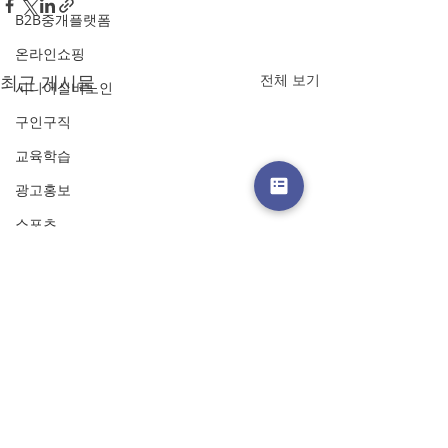
B2B중개플랫폼
온라인쇼핑
최근 게시물
전체 보기
시니어실버노인
구인구직
교육학습
광고홍보
스포츠
프랜차이즈
온라인쿠폰
금융·핀테크
랜딩페이지
스토리
​주식회사 플랫폼로캣티어