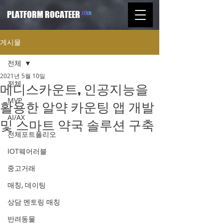
PLATFORM ROCATEER
게시물
전체
2021년 5월 10일
전체
메디스카운트, 인공지능을
MVP
활용한 알약 카운팅 앱 개발
AI/AX
및 스마트 약국 솔루션 구축
전체포트폴리오
IOT웨어러블
중고거래
매칭, 데이팅
상담 멘토링 매칭
반려동물