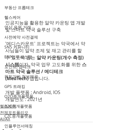
부동산 프롭테크
헬스케어
인공지능을 활용한 알약 카운팅 앱 개발 
영상 음원 거래
및 스마트 약국 솔루션 구축
사전예약 사전결제
'메디스카운트' 프로젝트는 약국에서 약
SNS 커뮤니티
사님들이 알약 조제 및 재고 관리를 할 
ERP업무시스템
수 있도록 돕는 
알약 카운팅(개수 측정) 
시스템
이자, 약국 업무 고도화를 위한 
스
포인트, 앱테크
마트 약국 솔루션 / 메디테크
위치기반 정보제공
(MedTech)
 앱입니다.
GPS 트래킹
개발 플랫폼 : Android, IOS
O2O중개플랫폼
개발연도 : 2021년
헬스케어
B2C중개플랫폼
전체포트폴리오
C2C중개플랫폼
AI/AX
인플루언서매칭