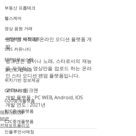
부동산 프롭테크
헬스케어
영상 음원 거래
사전예약 사전결제
팬덤 앱 제작 및 온라인 오디션 플랫폼 개
발
SNS 커뮤니티
ERP업무시스템
핑크맨은 춤이나 노래, 스타로서의 재능
을 자랑하는 영상만을 업로드 하는 온라
포인트, 앱테크
인 스타 오디션 팬덤 플랫폼입니다. 
위치기반 정보제공
고객사 : 핑크맨
GPS 트래킹
개발 플랫폼 : PC WEB, Android, IOS
O2O중개플랫폼
개발 연도 : 2021년
B2C중개플랫폼
매칭, 데이팅
MVP
C2C중개플랫폼
전체포트폴리오
인플루언서매칭