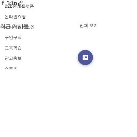
B2B중개플랫폼
온라인쇼핑
최근 게시물
전체 보기
시니어실버노인
구인구직
교육학습
광고홍보
스포츠
프랜차이즈
온라인쿠폰
금융·핀테크
랜딩페이지
스토리
​주식회사 플랫폼로캣티어