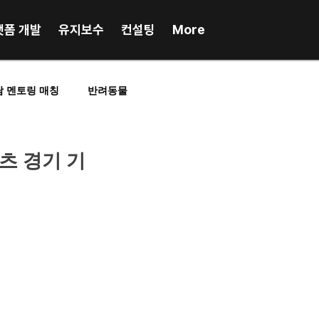
랫폼 개발
유지보수
컨설팅
More
담 멘토링 매칭
반려동물
RP업무시스템
포인트, 앱테크
츠 경기 기
인플루언서매칭
스포츠
프랜차이즈