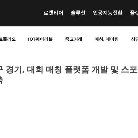
로캣티어
솔루션
인공지능전환
플
트폴리오
IOT웨어러블
중고거래
매칭, 데이팅
상
영상 음원 거래
사전예약 사전결제
SNS 커뮤니티
E
 경기, 대회 매칭 플랫폼 개발 및 스포
축
킹
O2O중개플랫폼
B2C중개플랫폼
C2C중개플랫폼
시니어실버노인
구인구직
교육학습
광고홍보