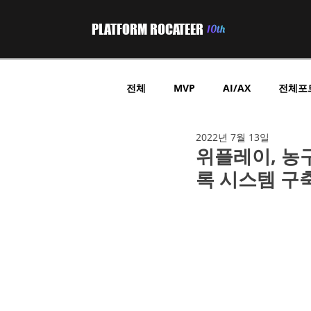
PLATFORM ROCATEER
전체
MVP
AI/AX
전체포
2022년 7월 13일
부동산 프롭테크
헬스케어
위플레이, 농구
록 시스템 구
위치기반 정보제공
GPS 트래
B2B중개플랫폼
온라인쇼핑
온라인쿠폰