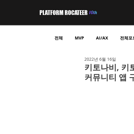
PLATFORM ROCATEER
전체
MVP
AI/AX
전체포
2022년 6월 16일
부동산 프롭테크
헬스케어
키토나비, 키
커뮤니티 앱 
위치기반 정보제공
GPS 트래
B2B중개플랫폼
온라인쇼핑
온라인쿠폰