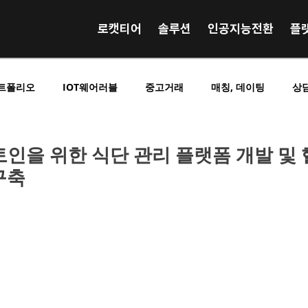
로캣티어
솔루션
인공지능전환
플
트폴리오
IOT웨어러블
중고거래
매칭, 데이팅
상
영상 음원 거래
사전예약 사전결제
SNS 커뮤니티
E
토인을 위한 식단 관리 플랫폼 개발 및
구축
킹
O2O중개플랫폼
B2C중개플랫폼
C2C중개플랫폼
시니어실버노인
구인구직
교육학습
광고홍보