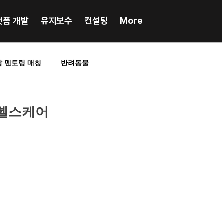
랫폼 개발
유지보수
컨설팅
More
담 멘토링 매칭
반려동물
RP업무시스템
포인트, 앱테크
 헬스케어
인플루언서매칭
스포츠
프랜차이즈