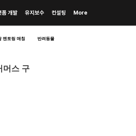
랫폼 개발
유지보수
컨설팅
More
담 멘토링 매칭
반려동물
RP업무시스템
포인트, 앱테크
커머스 구
인플루언서매칭
스포츠
프랜차이즈