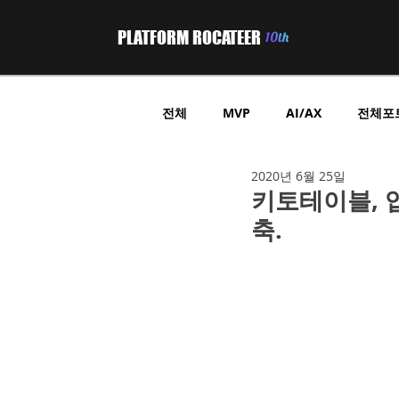
PLATFORM ROCATEER
전체
MVP
AI/AX
전체포
2020년 6월 25일
부동산 프롭테크
헬스케어
키토테이블, 
축.
위치기반 정보제공
GPS 트래
B2B중개플랫폼
온라인쇼핑
온라인쿠폰