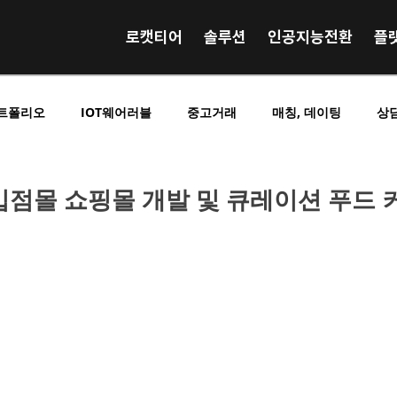
로캣티어
솔루션
인공지능전환
플
트폴리오
IOT웨어러블
중고거래
매칭, 데이팅
상
영상 음원 거래
사전예약 사전결제
SNS 커뮤니티
E
입점몰 쇼핑몰 개발 및 큐레이션 푸드 
킹
O2O중개플랫폼
B2C중개플랫폼
C2C중개플랫폼
시니어실버노인
구인구직
교육학습
광고홍보