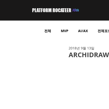
PLATFORM ROCATEER
전체
MVP
AI/AX
전체포
2018년 9월 13일
부동산 프롭테크
헬스케어
ARCHIDRA
위치기반 정보제공
GPS 트래
B2B중개플랫폼
온라인쇼핑
온라인쿠폰