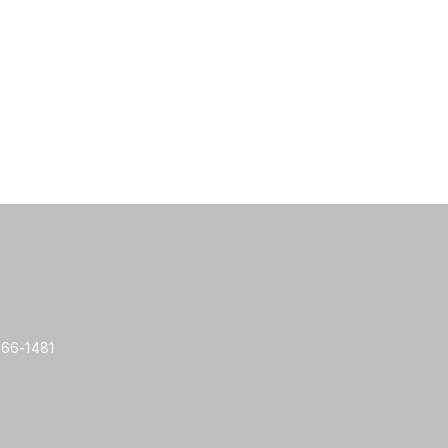
66-1481
우신이앤씨, IoT 온도 습조 원
봄픽
격 제어 및 CCTV 관제 앱 구축
비스