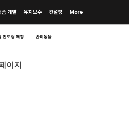
랫폼 개발
유지보수
컨설팅
More
담 멘토링 매칭
반려동물
RP업무시스템
포인트, 앱테크
 홈페이지
인플루언서매칭
스포츠
프랜차이즈