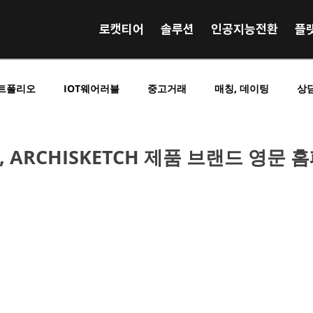
로캣티어
솔루션
인공지능전환
플
트폴리오
IOT웨어러블
중고거래
매칭, 데이팅
상
영상 음원 거래
사전예약 사전결제
SNS 커뮤니티
E
W, ARCHISKETCH 제품 브랜드 영문
킹
O2O중개플랫폼
B2C중개플랫폼
C2C중개플랫폼
시니어실버노인
구인구직
교육학습
광고홍보