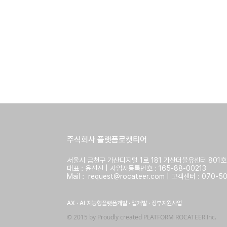
​주식회사 플랫폼로캣티어
​서울시 금천구 가산디지털 1로 181 가산더블유센터 801호
대표 : 윤선진 | 사업자등록번호 : 165-88-00213
Mail :
request@rocateer.com
| 고객센터 : 070-50
Around, 사진 POI를 활용한
위치기반 SNS 플랫폼 구축
​AX · AI 지능형플랫폼개발 · 앱개발 · 정부지원사업
​© 2015 by Proudly created PLATFORM ROCATEER Inc.