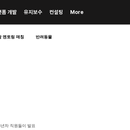
랫폼 개발
유지보수
컨설팅
More
담 멘토링 매칭
반려동물
RP업무시스템
포인트, 앱테크
인플루언서매칭
스포츠
프랜차이즈
 3년차 직원들이 발표