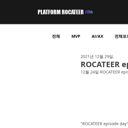
PLATFORM ROCATEER
전체
MVP
AI/AX
전체포
2021년 12월 29일
부동산 프롭테크
헬스케어
ROCATEER e
12월 24일 ROCATEER e
위치기반 정보제공
GPS 트래
B2B중개플랫폼
온라인쇼핑
"ROCATEER episod
온라인쿠폰