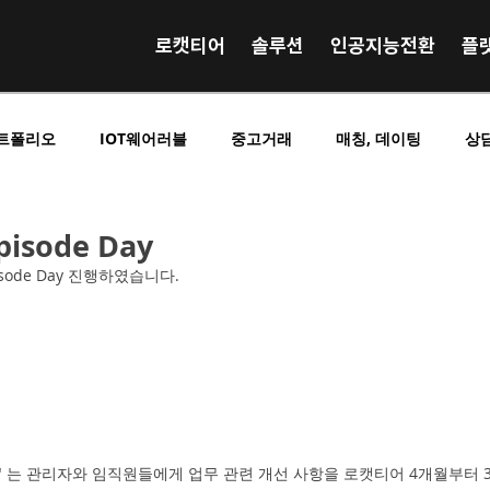
로캣티어
솔루션
인공지능전환
플
트폴리오
IOT웨어러블
중고거래
매칭, 데이팅
상
영상 음원 거래
사전예약 사전결제
SNS 커뮤니티
E
pisode Day
pisode Day 진행하였습니다.
킹
O2O중개플랫폼
B2C중개플랫폼
C2C중개플랫폼
시니어실버노인
구인구직
교육학습
광고홍보
e day" 는 관리자와 임직원들에게 업무 관련 개선 사항을 로캣티어 4개월부터